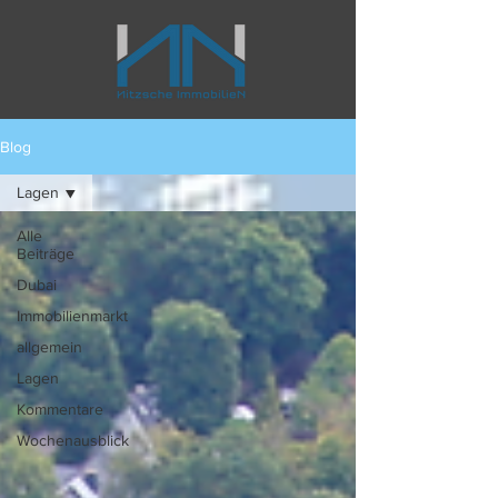
Blog
Lagen
Alle
Beiträge
Dubai
Immobilienmarkt
allgemein
Lagen
Kommentare
Wochenausblick