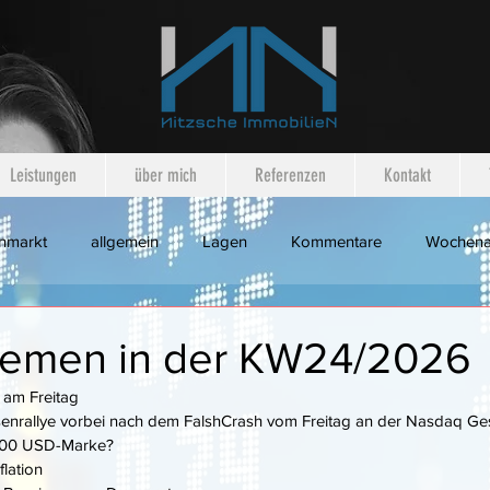
Leistungen
über mich
Referenzen
Kontakt
nmarkt
allgemein
Lagen
Kommentare
Wochena
emen in der KW24/2026
am Freitag
rsenrallye vorbei nach dem FalshCrash vom Freitag an der Nasdaq Ge
0.000 USD-Marke?
flation