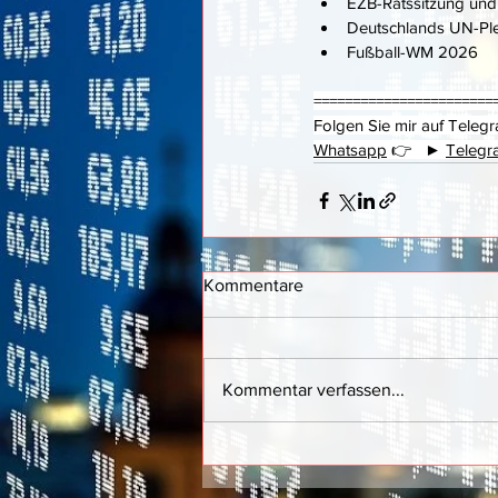
EZB-Ratssitzung un
Deutschlands UN-Plei
Fußball-WM 2026
=======================
Folgen Sie mir auf Tele
Whatsapp
 👉   ► 
Telegr
Kommentare
Kommentar verfassen...