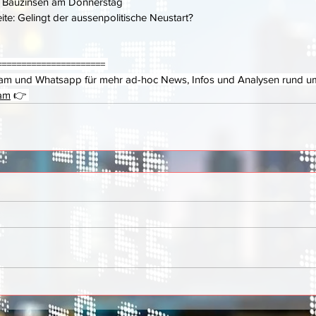
d Bauzinsen am Donnerstag
te: Gelingt der aussenpolitische Neustart? 
====================== 
gram und Whatsapp für mehr ad-hoc News, Infos und Analysen rund 
am
 👉 