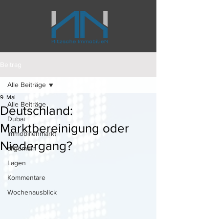
Beitrag
Alle Beiträge
9. Mai
Alle Beiträge
Deutschland:
Dubai
Marktbereinigung oder
Immobilienmarkt
Niedergang?
allgemein
Lagen
Kommentare
Wochenausblick