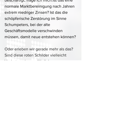
beschäftigt, frage ich mich:Ist das eine 
normale Marktbereinigung nach Jahren 
extrem niedriger Zinsen? Ist das die 
schöpferische Zerstörung im Sinne 
Schumpeters, bei der alte 
Geschäftsmodelle verschwinden 
müssen, damit neue entstehen können?
Oder erleben wir gerade mehr als das? 
Sind diese roten Schilder vielleicht 
Vorboten einer gefährlichen 
wirtschaftlichen Abwärtsspirale - eines 
schleichenden Abgesangs auf die 
deutsche Industrienation?
Was denken Sie?
allgemein