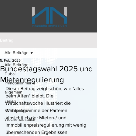
Beitrag
Alle Beiträge
5. Feb. 2025
Alle Beiträge
Bundestagswahl 2025 und
Dubai
Mietenregulierung
Immobilienmarkt
Dieser Beitrag zeigt schön, wie "alles 
allgemein
beim Alten" bleibt. Die 
Lagen
Wirtschaftswoche illustriert die 
Kommentare
Wahlprogramme der Parteien 
hinsichtlich der Mieten-/ und 
Wochenausblick
Immobilienpreisregulierung mit wenig 
überraschenden Ergebnissen: