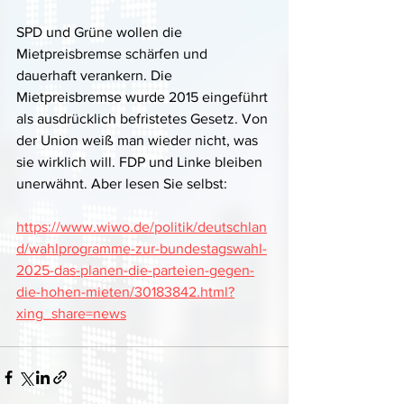
SPD und Grüne wollen die 
Mietpreisbremse schärfen und 
dauerhaft verankern. Die 
Mietpreisbremse wurde 2015 eingeführt 
als ausdrücklich befristetes Gesetz. Von 
der Union weiß man wieder nicht, was 
sie wirklich will. FDP und Linke bleiben 
unerwähnt. Aber lesen Sie selbst:
https://www.wiwo.de/politik/deutschlan
d/wahlprogramme-zur-bundestagswahl-
2025-das-planen-die-parteien-gegen-
die-hohen-mieten/30183842.html?
xing_share=news