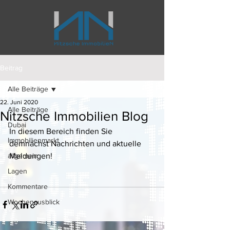
Beitrag
Alle Beiträge
22. Juni 2020
Alle Beiträge
Nitzsche Immobilien Blog
Dubai
In diesem Bereich finden Sie 
Immobilienmarkt
demnächst Nachrichten und aktuelle 
allgemein
Meldungen! 
Lagen
Kommentare
Wochenausblick