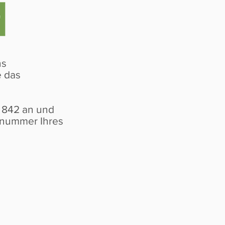
ns
e das
0 842 an und
ufnummer Ihres