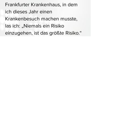
Frankfurter Krankenhaus, in dem 
ich dieses Jahr einen 
Krankenbesuch machen musste, 
las ich: „Niemals ein Risiko 
einzugehen, ist das größte Risiko.“ 
Dies gilt auch für den 
Immobilienmarkt. 
Die diesjährige Prognose soll Ihnen 
helfen, die Komplexität unserer 
neuen Realität im Immobilienmarkt 
ein Stück weit zu entzerren. Sie 
soll als Orientierungshilfe dienen in 
unsi- cheren Zeiten. Nehmen Sie 
meinen Report als Quelle der 
Inspiration, um fundierte 
Entscheidungen zu treffen und Ihre 